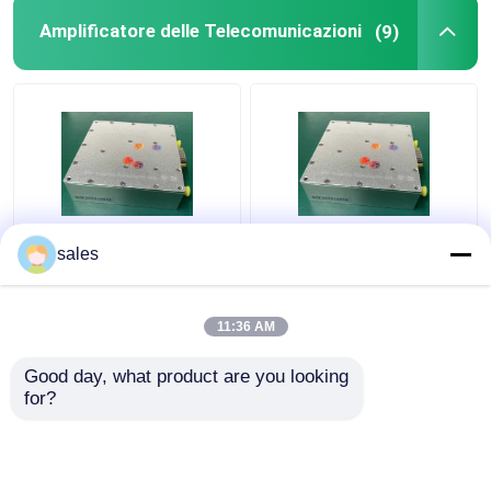
Amplificatore delle Telecomunicazioni
(9)
Multi rendimento
Amplificatore di
sales
elevato
potenza pratico della
dell'amplificatore LTE
banda di 32W S,
28 LTE 44 delle
amplificatore multiuso
11:36 AM
Telecomunicazioni di
del trasmettitore di rf
Miglior prezzo
Miglior prezzo
funzione
Good day, what product are you looking 
for?
Contattaci
Contattaci