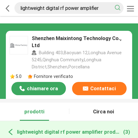
Shenzhen Maixintong Technology Co.,
Ltd
Building 403,Baoyuan 12,Longhua Avenue
5245,Qinghua Community,Longhua
District,Shenzhen,Porcellana
5.0
Fornitore verificato
chiamare ora
Contattaci
prodotti
Circa noi
lightweight digital rf power amplifier produzione online
(3)