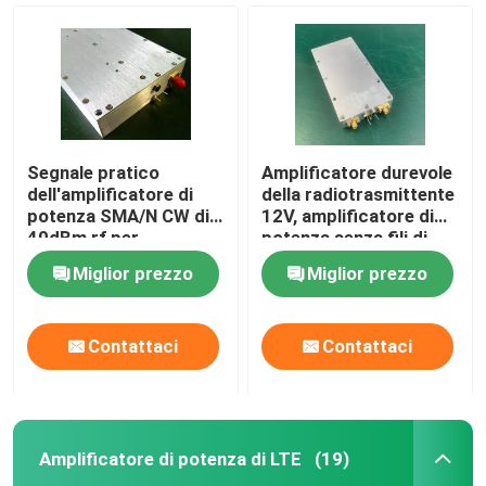
Segnale pratico
Amplificatore durevole
dell'amplificatore di
della radiotrasmittente
potenza SMA/N CW di
12V, amplificatore di
40dBm rf per
potenza senza fili di
l'emittente di disturbo
COFDM
Miglior prezzo
Miglior prezzo
di GPS
Casa
Contattaci
Contattaci
Prodotti
Amplificatore di potenza di LTE
(19)
Chi siamo