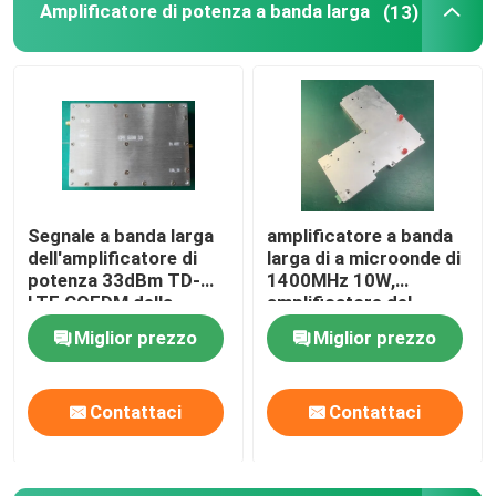
Amplificatore di potenza a banda larga
(13)
Ripetitore del segnale di GPS
Segnale a banda larga
amplificatore a banda
dell'amplificatore di
larga di a microonde di
potenza 33dBm TD-
1400MHz 10W,
LTE COFDM della
amplificatore del
banda 5G NR di C
wireless a banda larga
Miglior prezzo
Miglior prezzo
della rete
Contattaci
Contattaci